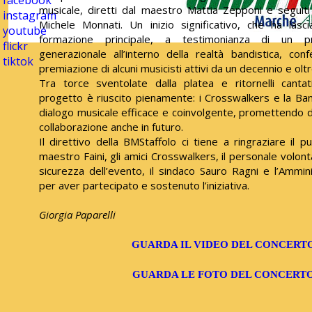
facebook
musicale, diretti dal maestro Mattia Zepponi e seguit
instagram
Michele Monnati. Un inizio significativo, che ha lasc
youtube
formazione principale, a testimonianza di un p
flickr
generazionale all’interno della realtà bandistica, co
tiktok
premiazione di alcuni musicisti attivi da un decennio e oltr
Tra torce sventolate dalla platea e ritornelli cantat
progetto è riuscito pienamente: i Crosswalkers e la B
dialogo musicale efficace e coinvolgente, promettendo 
collaborazione anche in futuro.
Il direttivo della BMStaffolo ci tiene a ringraziare il pub
maestro Faini, gli amici Crosswalkers, il personale volon
sicurezza dell’evento, il sindaco Sauro Ragni e l’Ammi
per aver partecipato e sostenuto l’iniziativa.
Giorgia Paparelli
GUARDA IL VIDEO DEL CONCERT
GUARDA LE FOTO DEL CONCERT