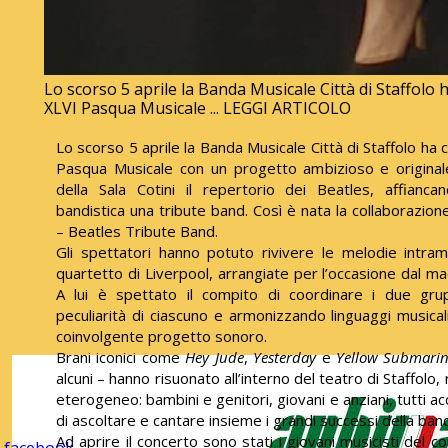
Lo scorso 5 aprile la Banda Musicale Città di Staffolo 
XLVI Pasqua Musicale ... LEGGI ARTICOLO
Lo scorso 5 aprile la Banda Musicale Città di Staffolo ha 
Pasqua Musicale con un progetto ambizioso e originale
della Sala Cotini il repertorio dei Beatles, affianca
bandistica una tribute band. Così è nata la collaborazio
– Beatles Tribute Band.
Gli spettatori hanno potuto rivivere le melodie intram
quartetto di Liverpool, arrangiate per l’occasione dal m
A lui è spettato il compito di coordinare i due grup
peculiarità di ciascuno e armonizzando linguaggi musicali
coinvolgente progetto sonoro.
Brani iconici come
Hey Jude
,
Yesterday
e
Yellow Submari
alcuni – hanno risuonato all’interno del teatro di Staffolo
eterogeneo: bambini e genitori, giovani e anziani, tutti a
di ascoltare e cantare insieme i grandi successi della ban
Ad aprire il concerto sono stati i giovani musicisti del 