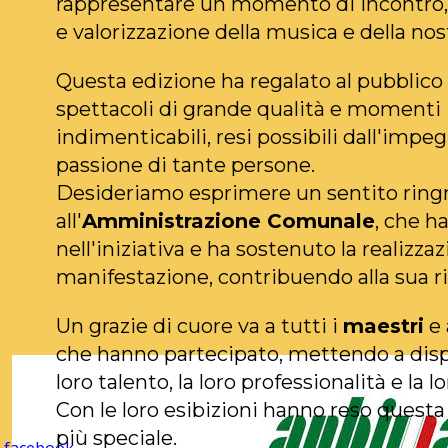
rappresentare un momento di incontro,
e valorizzazione della musica e della no
Questa edizione ha regalato al pubblico
spettacoli di grande qualità e momenti
indimenticabili, resi possibili dall'impeg
passione di tante persone.
Desideriamo esprimere un sentito rin
all'
Amministrazione Comunale
, che h
nell'iniziativa e ha sostenuto la realizzaz
manifestazione, contribuendo alla sua ri
Un grazie di cuore va a tutti i
maestri
e 
che hanno partecipato, mettendo a disp
loro talento, la loro professionalità e la 
Con le loro esibizioni hanno reso questa
più speciale.